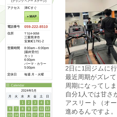
(グランツ ヘアー ステージ)
アクセス
津ICすぐ
» MAP
059-222-8510
電話番号
住所
〒514-0058
三重県津市
安東町1791-2
営業時間
8:00am～6:00pm
[最終受付]
カット
6:00pm
パーマ・カラー
2日に1回ジムに
5:00pm
定休日
毎週 月・火曜
最近周期がズレて
周期になってしま
Calendar
2024年5月
自分1人では甘さ
月
火
水
木
金
土
日
アスリート（オー
1
2
3
4
5
6
7
8
9
10
11
12
進めるんですよ。
13
14
15
16
17
18
19