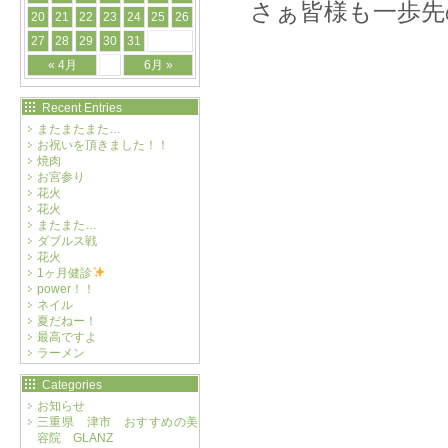
さぁ皆様も一歩先
20
21
22
23
24
25
26
27
28
29
30
31
« 4月
6月 »
Recent Entries
またまたまた…
お祝いを頂きました！！
焼肉
お宮参り
花火
花火
またまた…
ダブルス戦
花火
1ヶ月健診
power！！
ネイル
夏だねー！
最高ですよ
ラーメン
Categories
お知らせ
三重県 津市 おすすめの美
容院 GLANZ