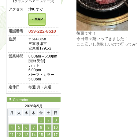
(グランツ ヘアー ステージ)
アクセス
津ICすぐ
» MAP
059-222-8510
電話番号
後藤です！
今日寿々苑いってきました！
住所
〒514-0058
三重県津市
ここ安いし美味しいので行ってみ
安東町1791-2
営業時間
8:00am～6:00pm
[最終受付]
カット
6:00pm
パーマ・カラー
5:00pm
定休日
毎週 月・火曜
Calendar
2026年5月
月
火
水
木
金
土
日
1
2
3
4
5
6
7
8
9
10
11
12
13
14
15
16
17