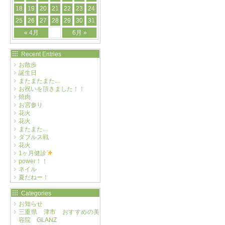
18
19
20
21
22
23
24
25
26
27
28
29
30
31
« 4月
6月 »
Recent Entries
お散歩
誕生日
またまたまた…
お祝いを頂きました！！
焼肉
お宮参り
花火
花火
またまた…
ダブルス戦
花火
1ヶ月健診
power！！
ネイル
夏だねー！
Categories
お知らせ
三重県 津市 おすすめの美
容院 GLANZ