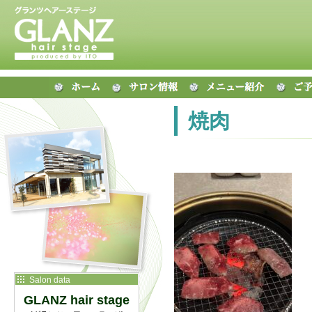
焼肉
Salon data
GLANZ hair stage