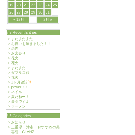
19
20
21
22
23
24
25
26
27
28
29
30
31
« 12月
2月 »
Recent Entries
またまたまた…
お祝いを頂きました！！
焼肉
お宮参り
花火
花火
またまた…
ダブルス戦
花火
1ヶ月健診
power！！
ネイル
夏だねー！
最高ですよ
ラーメン
Categories
お知らせ
三重県 津市 おすすめの美
容院 GLANZ