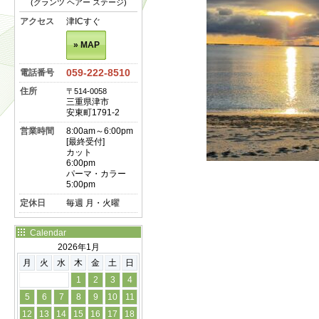
(グランツ ヘアー ステージ)
アクセス
津ICすぐ
» MAP
059-222-8510
電話番号
住所
〒514-0058
三重県津市
安東町1791-2
営業時間
8:00am～6:00pm
[最終受付]
カット
6:00pm
パーマ・カラー
5:00pm
定休日
毎週 月・火曜
Calendar
2026年1月
月
火
水
木
金
土
日
1
2
3
4
5
6
7
8
9
10
11
12
13
14
15
16
17
18