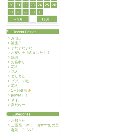
20
21
22
23
24
25
26
27
28
29
30
31
« 9月
11月 »
Recent Entries
お散歩
誕生日
またまたまた…
お祝いを頂きました！！
焼肉
お宮参り
花火
花火
またまた…
ダブルス戦
花火
1ヶ月健診
power！！
ネイル
夏だねー！
Categories
お知らせ
三重県 津市 おすすめの美
容院 GLANZ