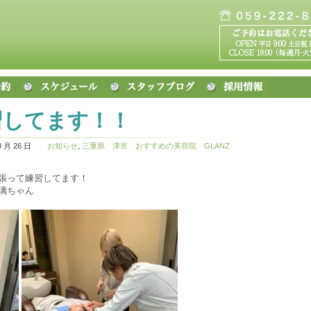
習してます！！
0 月 26 日
お知らせ
,
三重県 津市 おすすめの美容院 GLANZ
張って練習してます！
璃ちゃん