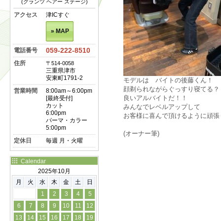
(グランツ ヘアー ステージ)
アクセス
津ICすぐ
» MAP
059-222-8510
電話番号
住所
〒514-0058
三重県津市
安東町1791-2
モデルは バイトの後藤くん！
顔剃られながらぐっすり寝てる？
営業時間
8:00am～6:00pm
良いアルバイトだ！！
[最終受付]
カット
みんなでレベルアップして
6:00pm
お客様に喜んで頂けるように頑張
パーマ・カラー
5:00pm
(オーナー筆)
定休日
毎週 月・火曜
Calendar
2025年10月
月
火
水
木
金
土
日
1
2
3
4
5
6
7
8
9
10
11
12
13
14
15
16
17
18
19