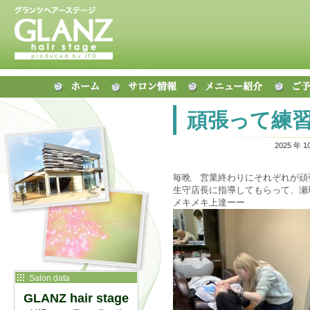
頑張って練
2025 年 1
毎晩 営業終わりにそれぞれが頑
生守店長に指導してもらって、瀬
メキメキ上達ーー
Salon data
GLANZ hair stage