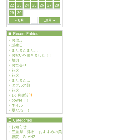
22
23
24
25
26
27
28
29
30
« 8月
10月 »
Recent Entries
お散歩
誕生日
またまたまた…
お祝いを頂きました！！
焼肉
お宮参り
花火
花火
またまた…
ダブルス戦
花火
1ヶ月健診
power！！
ネイル
夏だねー！
Categories
お知らせ
三重県 津市 おすすめの美
容院 GLANZ