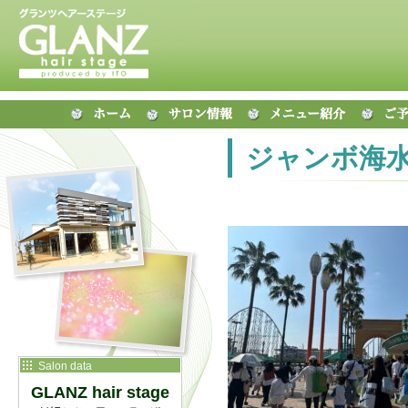
ジャンボ海
Salon data
GLANZ hair stage