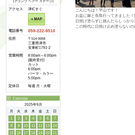
(グランツ ヘアー ステージ)
アクセス
津ICすぐ
こんにちは！平山です！
お盆に嫁と長島行ってきました！
» MAP
日焼け塗らずに挑んだらしっかり
この時代に日焼け止め塗らないの
059-222-8510
電話番号
住所
〒514-0058
三重県津市
安東町1791-2
営業時間
8:00am～6:00pm
[最終受付]
カット
6:00pm
パーマ・カラー
5:00pm
定休日
毎週 月・火曜
Calendar
2025年9月
月
火
水
木
金
土
日
1
2
3
4
5
6
7
8
9
10
11
12
13
14
15
16
17
18
19
20
21