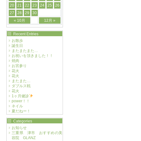
20
21
22
23
24
25
26
27
28
29
30
« 10月
12月 »
Recent Entries
お散歩
誕生日
またまたまた…
お祝いを頂きました！！
焼肉
お宮参り
花火
花火
またまた…
ダブルス戦
花火
1ヶ月健診
power！！
ネイル
夏だねー！
Categories
お知らせ
三重県 津市 おすすめの美
容院 GLANZ