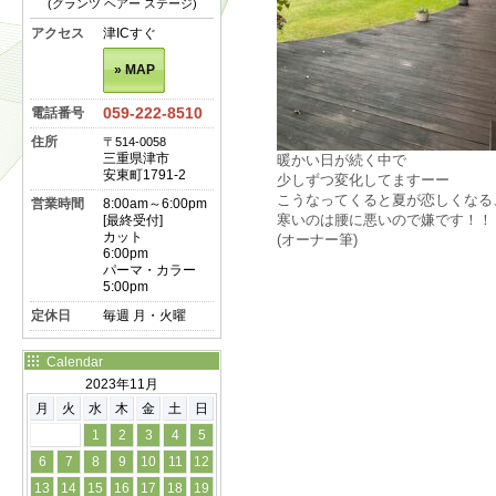
(グランツ ヘアー ステージ)
アクセス
津ICすぐ
» MAP
059-222-8510
電話番号
住所
〒514-0058
三重県津市
暖かい日が続く中で
安東町1791-2
少しずつ変化してますーー
こうなってくると夏が恋しくなる
営業時間
8:00am～6:00pm
寒いのは腰に悪いので嫌です！！
[最終受付]
カット
(オーナー筆)
6:00pm
パーマ・カラー
5:00pm
定休日
毎週 月・火曜
Calendar
2023年11月
月
火
水
木
金
土
日
1
2
3
4
5
6
7
8
9
10
11
12
13
14
15
16
17
18
19